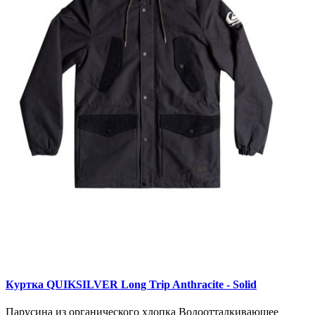
Куртка QUIKSILVER Long Trip Anthracite - Solid
Парусина из органического хлопка Водоотталкивающее