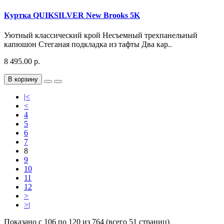
Куртка QUIKSILVER New Brooks 5K
Уютный классический крой Несъемный трехпанельный
капюшон Стеганая подкладка из тафты Два кар..
8 495.00 р.
В корзину
|<
<
4
5
6
7
8
9
10
11
12
>
>|
Показано с 106 по 120 из 764 (всего 51 страниц)