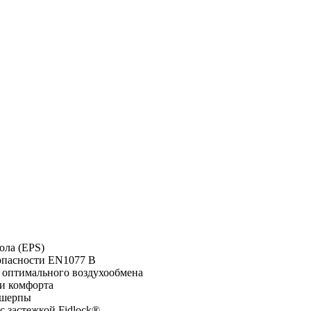
ола (EPS)
опасности EN1077 B
я оптимального воздухообмена
 и комфорта
 шерпы
с застежкой Fidlock®