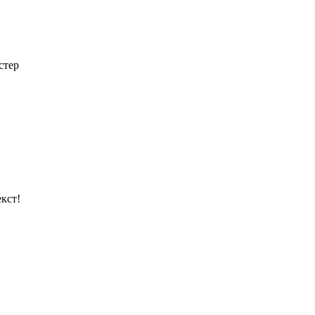
стер
кст!